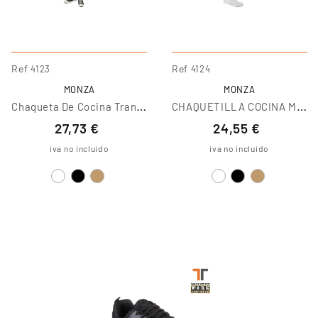
Ref
Ref
4123
4124
MONZA
MONZA
C
Haqueta De Cocina Transpirable
C
HAQUETILLA COCINA MANGA CORTA Growing Fit
27,73 €
24,55 €
iva no incluido
iva no incluido