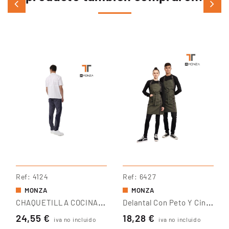
Ref
4124
Ref
6427
MONZA
MONZA
C
HAQUETILLA COCINA MANGA CORTA Growing Fit
D
Elantal Con Peto Y Cinta De Camuflaje
24,55 €
18,28 €
iva no incluido
iva no incluido