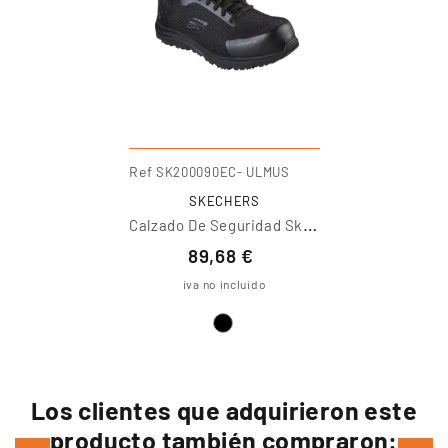
Ref
SK200090EC- ULMUS
SKECHERS
C
Alzado De Seguridad Skechers Work
89,68 €
iva no incluido
Los clientes que adquirieron este
producto también compraron: