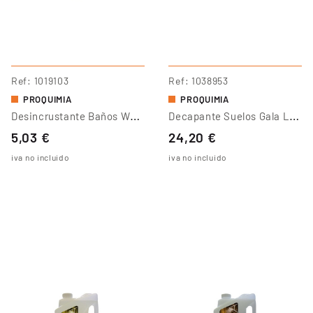
Ref
1019103
Ref
1038953
PROQUIMIA
PROQUIMIA
D
Esincrustante Baños WC 6
D
Ecapante Suelos Gala Lino
5,03 €
24,20 €
iva no incluido
iva no incluido