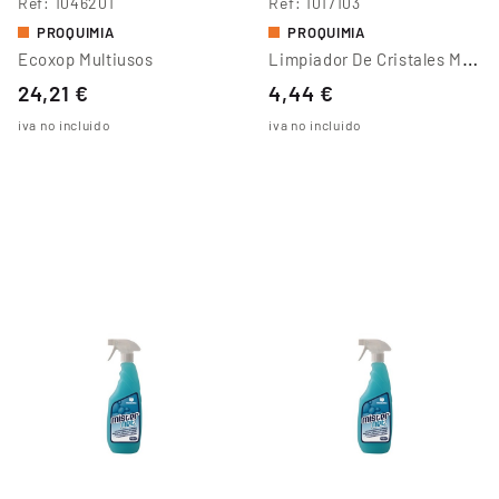
Ref
1046201
Ref
1017103
PROQUIMIA
PROQUIMIA
L
Impiador De Cristales Misterglass
Ecoxop Multiusos
24,21 €
4,44 €
iva no incluido
iva no incluido