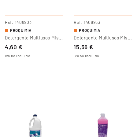
Ref
1408903
Ref
1408953
PROQUIMIA
PROQUIMIA
D
Etergente Multiusos Misternet
D
Etergente Multiusos Misternet
4,60 €
15,56 €
iva no incluido
iva no incluido