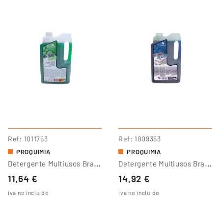
Ref
1011753
Ref
1009353
PROQUIMIA
PROQUIMIA
D
Etergente Multiusos Bravo Pino
D
Etergente Multiusos Bravo Ocean
11,64 €
14,92 €
iva no incluido
iva no incluido