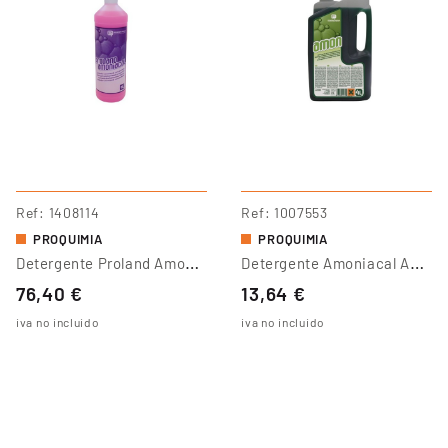
Ref
1408114
Ref
1007553
PROQUIMIA
PROQUIMIA
D
Etergente Proland Amoniacal
D
Etergente Amoniacal Amon
76,40 €
13,64 €
iva no incluido
iva no incluido