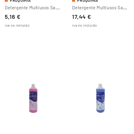
PROQUIMIA
PROQUIMIA
D
Etergente Multiusos Sanibrill 1L
D
Etergente Multiusos Sanibrill 4L
5,16 €
17,44 €
iva no incluido
iva no incluido