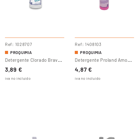
Ref
1028707
Ref
1408103
PROQUIMIA
PROQUIMIA
D
Etergente Clorado Bravo Clor
D
Etergente Proland Amoniacal
3,89 €
4,87 €
iva no incluido
iva no incluido