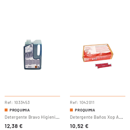
Ref
1033453
Ref
1042011
PROQUIMIA
PROQUIMIA
D
Etergente Bravo Higienizante
D
Etergente Baños Xop Antical
12,38 €
10,52 €