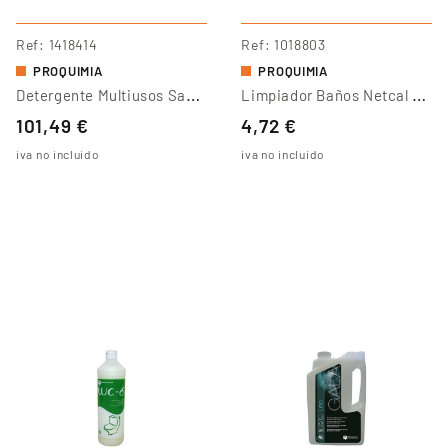
Ref
1418414
Ref
1018803
PROQUIMIA
PROQUIMIA
D
Etergente Multiusos Sanibrill 20L
L
Impiador Baños Netcal WC
101,49 €
4,72 €
iva no incluido
iva no incluido