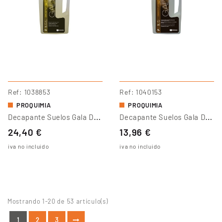
Ref
1038853
Ref
1040153
PROQUIMIA
PROQUIMIA
D
Ecapante Suelos Gala Decapante
D
Ecapante Suelos Gala Desincrustante
24,40 €
13,96 €
iva no incluido
iva no incluido
Mostrando 1-20 de 53 artículo(s)
1
2
3