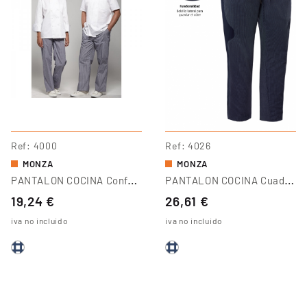
Ref
4000
Ref
4026
MONZA
MONZA
P
ANTALON COCINA Confort Fit
P
ANTALON COCINA Cuadro Deportivo
19,24 €
26,61 €
iva no incluido
iva no incluido