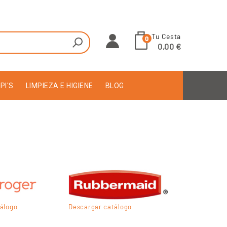
Tu Cesta
0
0,00 €
PI'S
LIMPIEZA E HIGIENE
BLOG
álogo
Descargar catálogo