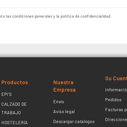
to las condiciones generales y la política de confidencialidad
Su Cuen
Productos
Nuestra
Empresa
Informació
EPI'S
Pedidos
Envío
CALZADO DE
Facturas p
Aviso legal
TRABAJO
Direccion
Descargar catalogos
HOSTELERÍA