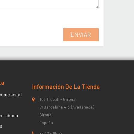
ta
Información De La Tienda
n personal
Tot Treball - Girona
C/Barcelona 413 (Avellaneda)
Girona
or abono
España
es
972 22 65 72