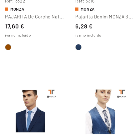
Ref
3322
Ref
3316
MONZA
MONZA
P
AJARITA De Corcho Natural
P
Ajarita Denim MONZA 3316
17,60 €
6,28 €
iva no incluido
iva no incluido