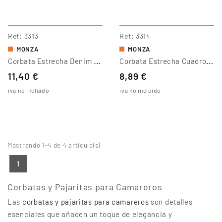
Ref
3313
Ref
3314
MONZA
MONZA
C
Orbata Estrecha Denim MONZA 3313
C
Orbata Estrecha Cuadros MONZA 3314
11,40 €
8,89 €
iva no incluido
iva no incluido
Mostrando 1-4 de 4 artículo(s)
1
Corbatas y Pajaritas para Camareros
Las
corbatas y pajaritas para camareros
son detalles
esenciales que añaden un toque de elegancia y