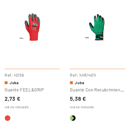
Ref
H256
Ref
hH5140V
Juba
Juba
G
Uante Con Recubrimiento PVC
Guante FEEL&GRIP
2,73 €
5,38 €
iva no incluido
iva no incluido