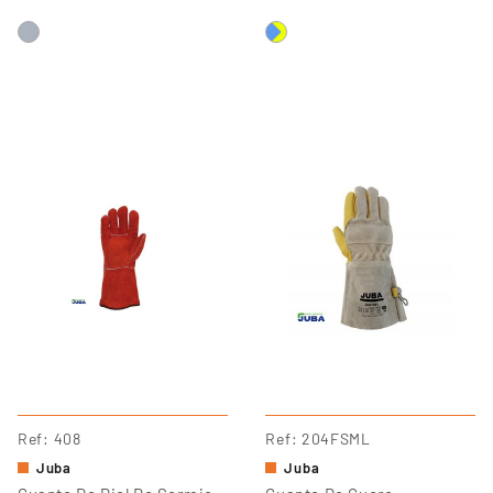
Ref
408
Ref
204FSML
Juba
Juba