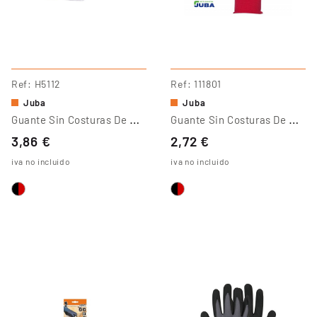
Ref
H5112
Ref
111801
Juba
Juba
G
Uante Sin Costuras De Nitrilo
G
Uante Sin Costuras De Nylon
3,86 €
2,72 €
iva no incluido
iva no incluido