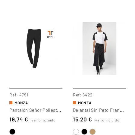
Ref
4791
Ref
6422
MONZA
MONZA
P
Antalón Señor Poliéster Slim
D
Elantal Sin Peto Francés
19,74 €
15,20 €
iva no incluido
iva no incluido