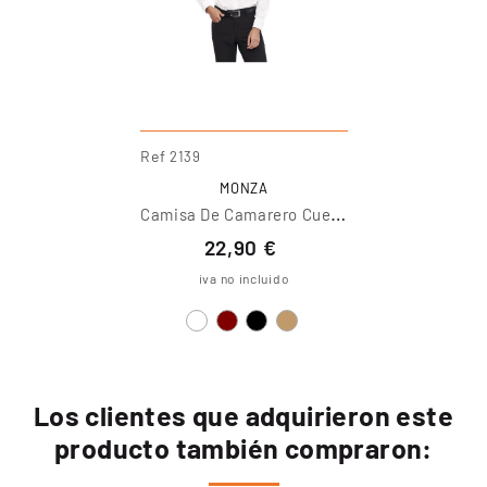
Ref
2139
MONZA
C
Amisa De Camarero Cuello Mao
22,90 €
iva no incluido
Los clientes que adquirieron este
producto también compraron: