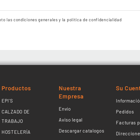
to las condiciones generales y la política de confidencialidad
Productos
Nuestra
Su Cuen
Empresa
EPI'S
Informació
Envío
CALZADO DE
Pedidos
Aviso legal
TRABAJO
Facturas p
Descargar catalogos
HOSTELERÍA
Direccion