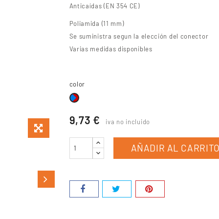
Anticaídas (EN 354 CE)
Poliamida (11 mm)
Se suministra segun la elección del conector
Varias medidas disponibles
color
Azul
/
9,73 €
iva no incluido
Rojo
AÑADIR AL CARRIT