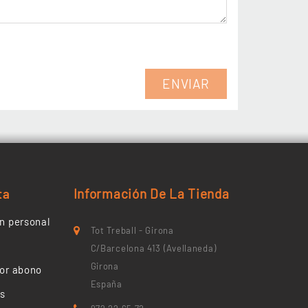
ta
Información De La Tienda
n personal
Tot Treball - Girona
C/Barcelona 413 (Avellaneda)
Girona
or abono
España
es