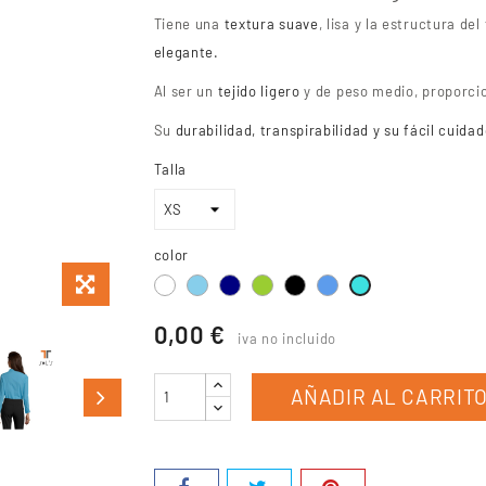
Tiene una
textura suave
, lisa y la estructura de
elegante.
Al ser un
tejido ligero
y de peso medio, proporci
Su
durabilidad, transpirabilidad y su fácil cuida
Talla
color
Blanco
Azul
Azul
Verde
Negro
Azul
turquesa
celeste
marino
pistacho
0,00 €
iva no incluido
AÑADIR AL CARRIT