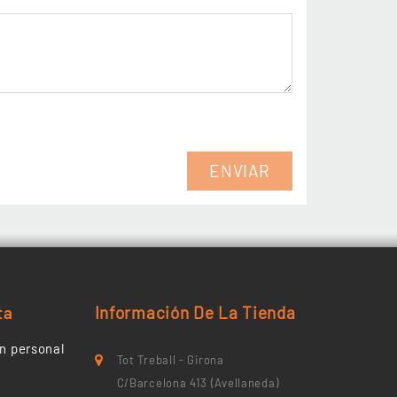
ta
Información De La Tienda
n personal
Tot Treball - Girona
C/Barcelona 413 (Avellaneda)