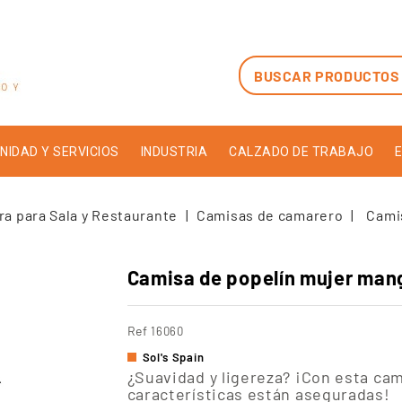
NIDAD Y SERVICIOS
INDUSTRIA
CALZADO DE TRABAJO
E
ra para Sala y Restaurante
Camisas de camarero
Cami
Camisa de popelín mujer mang
Ref
16060
Sol's Spain
¿Suavidad y ligereza? ¡Con esta ca
características están aseguradas!