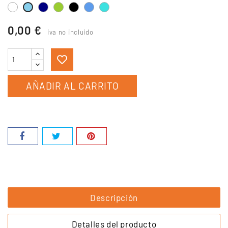
Blanco
Azul
Verde
Negro
Azul
turquesa
Azul
marino
pistacho
celeste
0,00 €
iva no incluido
AÑADIR AL CARRITO
Descripción
Detalles del producto