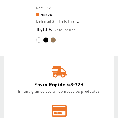
Ref
6421
MONZA
D
Elantal Sin Peto Francés
16,10 €
iva no incluido
Envío Rápido 48-72H
En una gran selección de nuestros productos