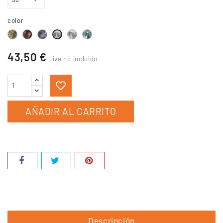
color
hawaiana
paraiso
Hibiscus
Coconut
Palma
Royal
43,50 €
iva no incluido
AÑADIR AL CARRITO
Descripción