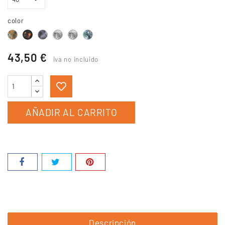
color
hawaiana
Hibiscus
Royal
Coconut
Palma
paraiso
43,50 €
iva no incluido
AÑADIR AL CARRITO
Descripción